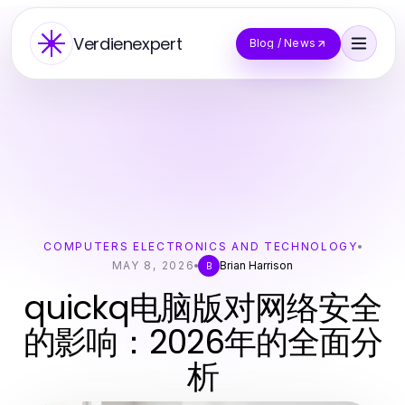
Verdienexpert
Blog / News
COMPUTERS ELECTRONICS AND TECHNOLOGY
MAY 8, 2026
Brian Harrison
B
quickq电脑版对网络安全
的影响：2026年的全面分
析